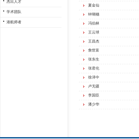
杰出人才
夏金仙
学术团队
钟瑚穗
港航师者
冯伯林
王云球
王昌杰
詹世富
张东生
张君伦
徐泽中
卢无疆
李国臣
潘少华