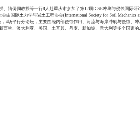
授、隋倜倜教授等一行
8
人赴重庆市参加了第
12
届
ICSE
冲刷与侵蚀国际研
大会由国际土力学与岩土工程协会
(International Society for Soil Mechanics 
坛，
4
场平行分论坛，主要围绕内部侵蚀作用、河流与海岸冲刷与侵蚀、冲
新西兰、澳大利亚、美国、土耳其、丹麦、新加坡、意大利等多个国家的