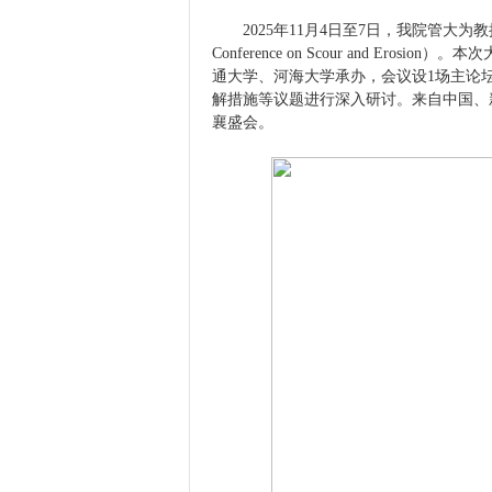
2025
年
11
月
4
日至
7
日，我院管大为教
Conference on Scour and Erosion
）。本次
通大学、河海大学承办，会议设
1
场主论
解措施等议题进行深入研讨。来自中国、
襄盛会。