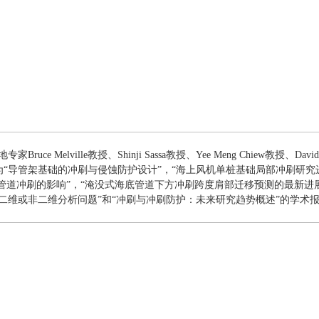
elville教授、Shinji Sassa教授、Yee Meng Chiew教授、David R. 
分别做了题为“导管架基础的冲刷与侵蚀防护设计”，“海上风机单桩基础局部冲刷
管道冲刷的影响”，“淹没式海底管道下方冲刷跨度肩部迁移预测的最新进
二维或非二维分析问题”和“冲刷与冲刷防护：未来研究趋势概述”的学术