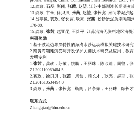
profile, Jiangsu, China. Continental Shelf Research, 2017, 14
12.龚政, 石磊, 靳闯,
张茜
, 赵堃. 江苏中部潮滩长期演变规律及
13.龚政, 甘全, 徐贝贝,
张茜
, 赵堃, 张长宽. 潮间带泥沙起动
14.吕亭豫, 龚政, 张长宽, 耿亮,
张茜
. 粉砂淤泥质潮滩潮沟
178-88.
15.龚政,
张茜
, 赵亚昆, 王灶平. 江苏沿海无资料地区海堤工程
科研奖励
1.基于波流边界层特性的海湾水沙运动模拟关键技术研究与
2.南黄海潮滩演变与开发保护关键技术研究及应用，教育部科
发明专利
1.
张茜
，龚政，苏敏，姚鹏，王丽珠，陈欣迪，周曾，张
ZL202110069484.5
2.龚政，徐贝贝，
张茜
，周曾，顾长才，耿亮，赵堃，张
ZL201610534494.0
3.龚政，
张茜
，张长宽，靳闯，吕亭豫，王丽珠，顾长才，蔡辉
联系方式
Zhangqian@hhu.edu.cn