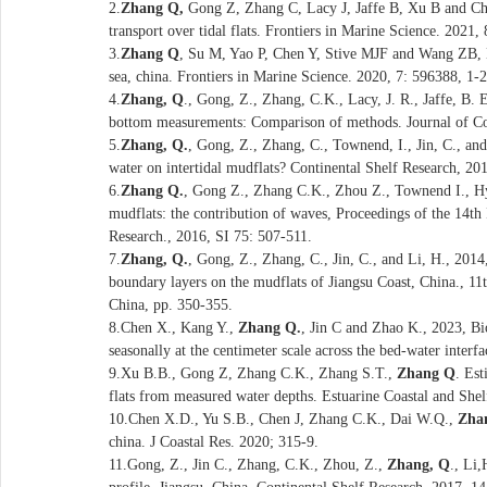
2.
Zhang Q,
Gong Z, Zhang C, Lacy J, Jaffe B, Xu B and Che
transport over tidal flats. Frontiers in Marine Science. 2021,
3.
Zhang Q
, Su M, Yao P, Chen Y, Stive MJF and Wang ZB, Dy
sea, china. Frontiers in Marine Science. 2020, 7: 596388, 1-2
4.
Zhang, Q
., Gong, Z., Zhang, C.K., Lacy, J. R., Jaffe, B. 
bottom measurements: Comparison of methods. Journal of Coa
5.
Zhang, Q.
, Gong, Z., Zhang, C., Townend, I., Jin, C., an
water on intertidal mudflats? Continental Shelf Research, 20
6.
Zhang Q.
, Gong Z., Zhang C.K., Zhou Z., Townend I., Hyd
mudflats: the contribution of waves, Proceedings of the 14th
Research., 2016, SI 75: 507-511.
7.
Zhang, Q.
, Gong, Z., Zhang, C., Jin, C., and Li, H., 2014,
boundary layers on the mudflats of Jiangsu Coast, China.,
China, pp. 350-355.
8.Chen X., Kang Y.,
Zhang Q.
, Jin C and Zhao K., 2023, Bi
seasonally at the centimeter scale across the bed-water interf
9.Xu B.B., Gong Z, Zhang C.K., Zhang S.T.,
Zhang Q
. Est
flats from measured water depths. Estuarine Coastal and Shel
10.Chen X.D., Yu S.B., Chen J, Zhang C.K., Dai W.Q.,
Zha
china. J Coastal Res. 2020; 315-9.
11.Gong, Z., Jin C., Zhang, C.K., Zhou, Z.,
Zhang, Q
., Li,