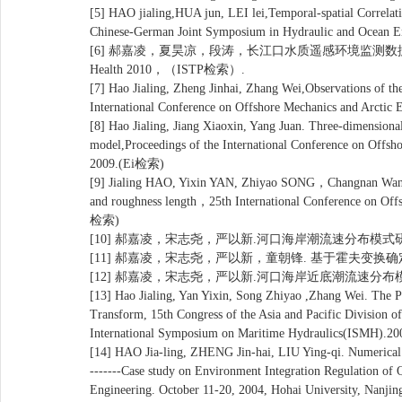
[5] HAO jialing,HUA jun, LEI lei,Temporal-spatial Correlatio
Chinese-German Joint Symposium in Hydraulic and Ocean 
[6] 郝嘉凌，夏昊凉，段涛，长江口水质遥感环境监测数据库系统建立与运用,C
Health 2010，（ISTP检索）.
[7] Hao Jialing, Zheng Jinhai, Zhang Wei,Observations of the
International Conference on Offshore Mechanics and Arcti
[8] Hao Jialing, Jiang Xiaoxin, Yang Juan. Three-dimension
model,Proceedings of the International Conference on Offs
2009.(Ei检索)
[9] Jialing HAO, Yixin YAN, Zhiyao SONG，Changnan Wang. T
and roughness length，25th International Conference on Off
检索)
[10] 郝嘉凌，宋志尧，严以新.河口海岸潮流速分布模式研究.
[11] 郝嘉凌，宋志尧，严以新，童朝锋. 基于霍夫变换确定
[12] 郝嘉凌，宋志尧，严以新.河口海岸近底潮流速分布模式
[13] Hao Jialing, Yan Yixin, Song Zhiyao ,Zhang Wei. The P
Transform, 15th Congress of the Asia and Pacific Division o
International Symposium on Maritime Hydraulics(ISMH).2
[14] HAO Jia-ling, ZHENG Jin-hai, LIU Ying-qi. Numerical 
-------Case study on Environment Integration Regulation of
Engineering. October 11-20, 2004, Hohai University, Nanj