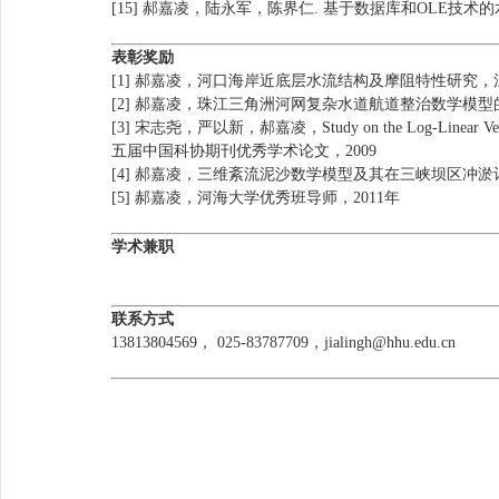
[15] 郝嘉凌，陆永军，陈界仁. 基于数据库和OLE技
表彰奖励
[1] 郝嘉凌，河口海岸近底层水流结构及摩阻特性研究，
[2] 郝嘉凌，珠江三角洲河网复杂水道航道整治数学模型
[3] 宋志尧，严以新，郝嘉凌，Study on the Log-Linear Velocity Pr
五届中国科协期刊优秀学术论文，2009
[4] 郝嘉凌，三维紊流泥沙数学模型及其在三峡坝区冲淤
[5] 郝嘉凌，河海大学优秀班导师，2011年
学术兼职
联系方式
13813804569， 025-83787709，jialingh@hhu.edu.cn