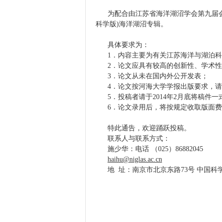
为配合由江苏省海洋湖沼学会第九届会员代
科学版)海洋湖沼专辑。
具体要求为：
1．内容主要为有关江苏海洋与湖泊科
2．论文应具有较高的创新性、学术性
3．论文从未在国内外公开发表；
4．论文按河海大学学报出版要求，请
5．投稿者请于2014年2月底将稿件
6．论文录用后，将按规定收取版面费
特此通告，欢迎踊跃投稿。
联系人与联系方式：
施少华：电话 （025）86882045 传真
haihu@niglas.ac.cn
地 址：南京市北京东路73号 中国科学院