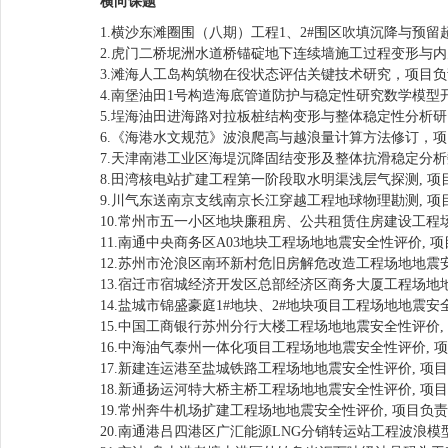
横向课题
1.横沙东滩圈围（八期）工程1、2#围区吹填沉降与预
2.虎门二桥坭洲水道桥锚碇地下连续墙施工过程变形与
3.滩海人工岛构筑物在役状态评估关键技术研究，项目负
4.南堡油田1号构造海底管道防护与稳定性研究数学模型
5.埕海油田进海路对拉板桩结构变形与整体稳定性分析
6.《海港水文规范》波浪爬高与越浪量计算方法修订，
7.天津南港工业区海堤沉降固结变形及整体抗滑稳定分
8.田湾核电站扩建工程第一阶段取水明渠浅层气探测, 项
9.川气东送南京支线南京长江穿越工程地球物理勘测, 项
10.常州市五一小区地块廉租房、公共租赁住房建设工程
11.南通中央商务区A03地块工程场地地震安全性评价, 
12.苏州市沧浪区南环新村危旧房解危改造工程场地地震
13.宿迁市宿城经济开发区总部经济区商务大厦工程场地地
14.盐城市锦盛豪庭1#地块、2#地块项目工程场地地震安
15.中国工商银行苏州分行大楼工程场地地震安全性评价,
16.中海油气泰州一体化项目工程场地地震安全性评价, 
17.新建连运港至盐城铁路工程场地地震安全性评价, 项
18.新通扬运河特大桥主桥工程场地地震安全性评价, 项
19.常州奔牛机场扩建工程场地地震安全性评价, 项目负责
20.南通港吕四港区广汇能源LNG分销转运站工程波浪