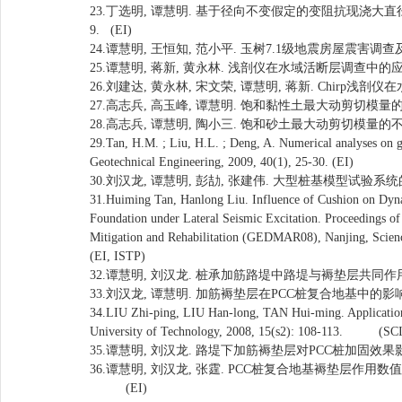
23.丁选明, 谭慧明. 基于径向不变假定的变阻抗现浇大直径管
9. (EI)
24.谭慧明, 王恒知, 范小平. 玉树7.1级地震房屋震害调查及现场
25.谭慧明, 蒋新, 黄永林. 浅剖仪在水域活断层调查中的应用研究. 
26.刘建达, 黄永林, 宋文荣, 谭慧明, 蒋新. Chirp浅剖仪在水
27.高志兵, 高玉峰, 谭慧明. 饱和黏性土最大动剪切模量的室内和原
28.高志兵, 谭慧明, 陶小三. 饱和砂土最大动剪切模量的不同试验
29.Tan, H.M. ; Liu, H.L. ; Deng, A. Numerical analyses on g
Geotechnical Engineering, 2009, 40(1), 25-30. (EI)
30.刘汉龙, 谭慧明, 彭劼, 张建伟. 大型桩基模型试验系统的开发. 
31.Huiming Tan, Hanlong Liu. Influence of Cushion on Dyna
Foundation under Lateral Seismic Excitation. Proceedings of
Mitigation and Rehabilitation (GEDMAR08), Nanjing, Scienc
(EI, ISTP)
32.谭慧明, 刘汉龙. 桩承加筋路堤中路堤与褥垫层共同作用理论分析. 
33.刘汉龙, 谭慧明. 加筋褥垫层在PCC桩复合地基中的影响研究. 岩土
34.LIU Zhi-ping, LIU Han-long, TAN Hui-ming. Application 
University of Technology, 2008, 15(s2): 108-113. (SCI
35.谭慧明, 刘汉龙. 路堤下加筋褥垫层对PCC桩加固效果影响分
36.谭慧明, 刘汉龙, 张霆. PCC桩复合地基褥垫层作用数值分析. 岩土
(EI)