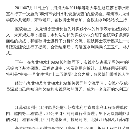
2011年7月11日上午，河海大学2011年暑期大学生赴江苏省
室举行了一次题为“泰州市农田水利设施调查”的座谈会。泰州市九龙
学院林凡老师、宋玲老师、翟秋博士等参加。会议由水利站站长主持
座谈会上，九龙镇徐奎镇长首先对实践小队的到来表示热烈的欢迎
入、未来规划等；接着，水利站站长为实践小队介绍了全镇60多条
面临的挑战，和翟秋博士进行了分析和交流，翟秋博士表示愿意进一
利基础建设进行了提问。会议结束后，海陵区水利局局长王玉忠、林
式。
下午，在九龙镇水利站站长的陪同下，实践小队参观了界沟村的引
乐提供了基本保障。工程建设中，涉及到用户拆迁、土地征用等问题
特别是“中央一号文件”和“十二五纲要”出台之后，各级部门秉着以
经过与九龙镇及九龙镇水利站相关领导的交流学习，实践小队成员
员深感自己的知识的欠缺和实践经验的匮乏。成为一名真正的水利工
江苏省泰州引江河管理处是江苏省水利厅直属水利工程管理单位，
闸、船闸等工程管理，24公里引江河河道行业管理，里下河腹部地
的水利工程有泰州引江河高港枢纽、拉马河闸、北箍江涵洞及江苏省
高港枢纽位于泰州市高港区口岸镇以西3公里，枢纽工程包括节制闸、