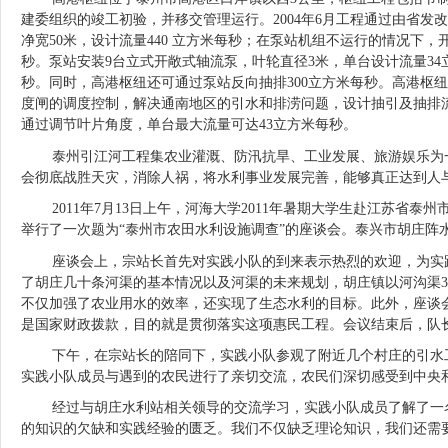
建委组织的竣工初验，并移交管理运行。2004年6月工程通过由省发
净宽50米，设计流量440 立方米每秒；在泵站机组不运行的情况下，
秒。泵站安装9台立式开敞式轴流泵，叶轮直径3米，单台设计流量34立
秒。同时，高港枢纽还可通过泵站反向抽排300立方米每秒。高港枢
度闸的调度控制，解决通南地区的引水和排涝问题，设计抽引及抽排流
通过调节叶片角度，单台最大流量可达43立方米每秒。
泰州引江河工程集农业灌溉、防汛抗旱、工业发展、旅游娱乐为一
会彻底战胜天灾，消除人祸，将水利事业发展完善，能够真正达到人
2011年7月13日上午，河海大学2011年暑期大学生赴江苏省
举行了一次题为“泰州市农田水利设施调查”的座谈会。泰兴市胡庄阵
座谈会上，宗站长首先对实践小队的到来表示热烈的欢迎，为实践
了胡庄几十条河渠的基本情况以及河渠的未来规划，胡庄镇以河沟渠
不仅加强了农业用水的效率，还实现了生态水利的目标。此外，座谈会
是国家财政拨款，目的就是贯彻落实这项惠民工程。会议结束后，队
下午，在宗站长的陪同下，实践小队参观了附近几个村庄的引水工
实践小队成员与遇到的农民进行了亲切交流，农民们深切感受到中央
经过与胡庄水利站相关领导的交流学习，实践小队成员了解了一名
的知识的欠缺和实践经验的匮乏。我们不仅缺乏理论知识，我们还需