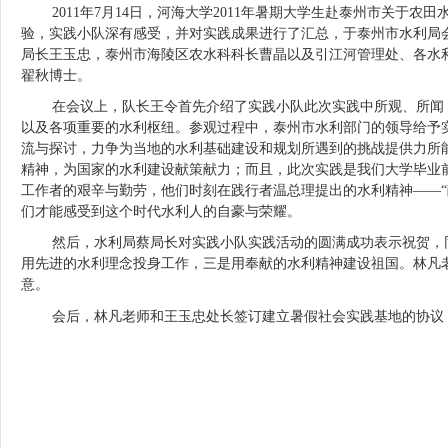
2011年7月14日，河海大学2011年暑期大学生赴泰州市关于
验，实践小队深有感受，并对实践成果进行了汇总，于泰州市水利局
局长王玉忠，泰州市海陵区农水科科长曹晶以及引江河管理处、各水
翟秋博士。
在会议上，队长王令首先介绍了实践小队此次实践中所观、所闻，
以及各项重要的水利枢纽。参观过程中，泰州市水利部门的领导给予
流与探讨，力争为当地的水利基础建设和规划所遇到的挑战提供力所
精神，为国家的水利建设献策献力；而且，此次实践是我们大学毕业
工作者的艰辛与勤劳，他们时刻在践行者温总理提出的水利精神——“
们才能感受到这个时代水利人的自豪与荣耀。
然后，水利局蔡局长对实践小队实践活动的圆满成功表示祝贺，同
用先进的水利理念投身工作，三是用奉献的水利精神建设祖国。林凡
意。
会后，林凡老师和王玉忠处长签订建立暑假社会实践基地的协议，